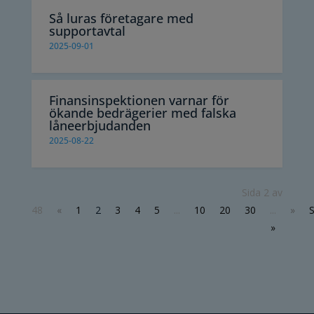
Så luras företagare med
supportavtal
2025-09-01
Finansinspektionen varnar för
ökande bedrägerier med falska
låneerbjudanden
2025-08-22
Sida 2 av
48
«
1
2
3
4
5
...
10
20
30
...
»
S
»