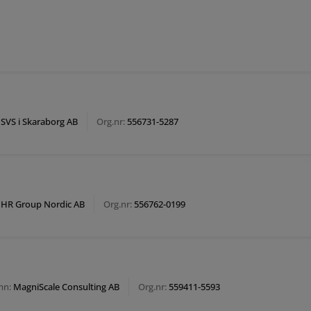
SVS i Skaraborg AB
Org.nr:
556731-5287
HR Group Nordic AB
Org.nr:
556762-0199
mn:
MagniScale Consulting AB
Org.nr:
559411-5593