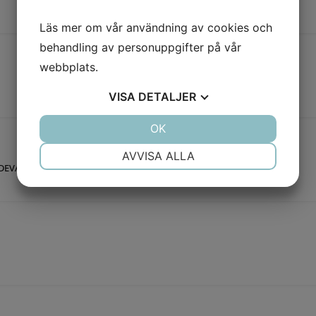
Läs mer om vår användning av cookies och
behandling av personuppgifter på vår
webbplats.
VISA
DETALJER
JA
NEJ
OK
JA
NEJ
NÖDVÄNDIG
INSTÄLLNINGAR
AVVISA ALLA
DEVAGROUP SP Z O.O (KAPAT NAMN)
JA
NEJ
JA
NEJ
MARKNADSFÖRING
STATISTIK