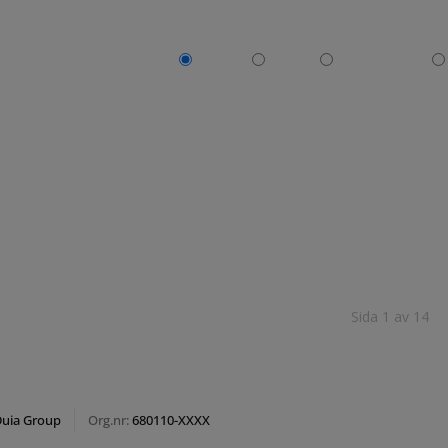
SORTERA PÅ:
Nyast
Äldst
Produkt A-Ö
Sida 1 av 14
uia Group
Org.nr:
680110-XXXX