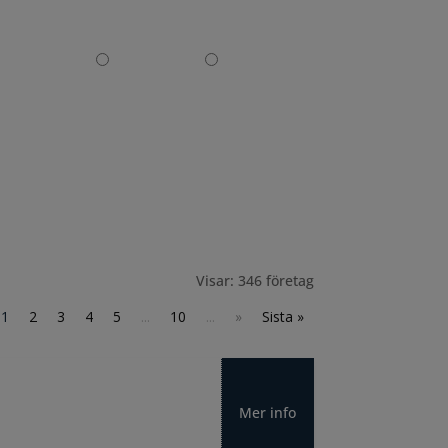
Produkt Ö-A
Företag A-Ö
Företag Ö-A
Visar: 346 företag
1
2
3
4
5
...
10
...
»
Sista »
Mer info