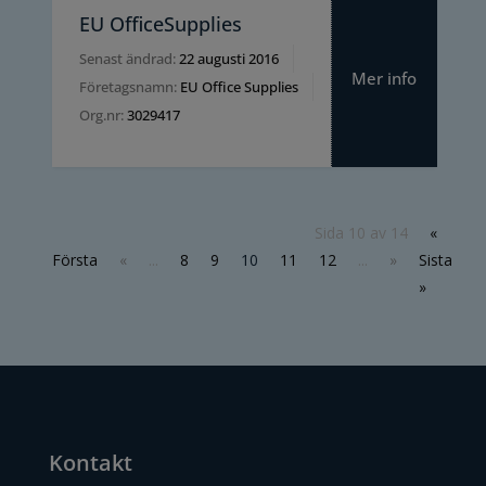
EU OfficeSupplies
Senast ändrad:
22 augusti 2016
Mer info
Företagsnamn:
EU Office Supplies
Org.nr:
3029417
Sida 10 av 14
«
Första
«
...
8
9
10
11
12
...
»
Sista
»
Kontakt