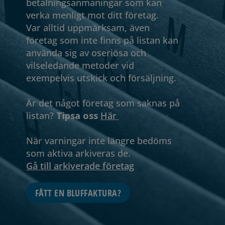
betalningsanmaningar som kan
verka menligt mot ditt företag.
Var alltid uppmärksam, även
företag som inte finns på listan kan
använda sig av oseriösa och
vilseledande metoder vid
exempelvis utskick och försäljning.
Är det något företag som saknas på
listan?
Tipsa oss
Här
När varningar inte längre bedöms
som aktiva arkiveras de.
Gå till arkiverade företag
FÅTT EN BLUFFAKTURA?