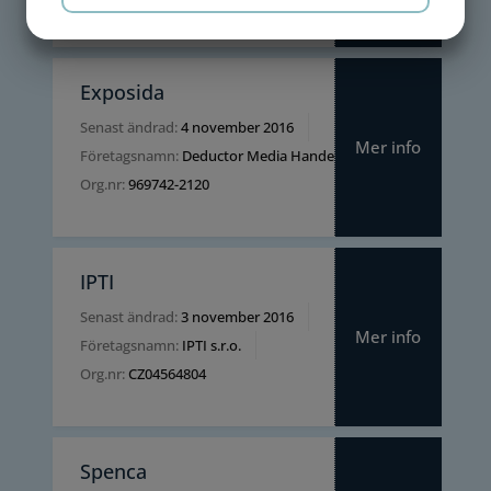
JA
NEJ
JA
NEJ
MARKNADSFÖRING
STATISTIK
Exposida
Senast ändrad:
4 november 2016
Mer info
Företagsnamn:
Deductor Media Handelsbolag
Org.nr:
969742-2120
IPTI
Senast ändrad:
3 november 2016
Mer info
Företagsnamn:
IPTI s.r.o.
Org.nr:
CZ04564804
Spenca