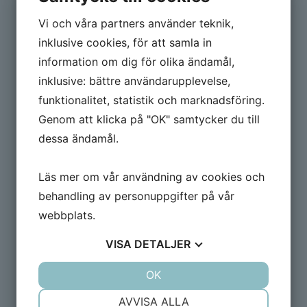
Trademarks
Vi och våra partners använder teknik,
Mer info
Senast ändrad:
28 november 2016
inklusive cookies, för att samla in
Företagsnamn:
OPT s.r.o
Org.nr:
48 292 451
information om dig för olika ändamål,
inklusive: bättre användarupplevelse,
funktionalitet, statistik och marknadsföring.
Kommunfakta (Consultica)
Genom att klicka på "OK" samtycker du till
Senast ändrad:
22 november 2016
dessa ändamål.
Mer info
Företagsnamn:
Consultica Förlag AB
Org.nr:
559063-5958
Läs mer om vår användning av cookies och
behandling av personuppgifter på vår
webbplats.
Swereg
VISA
DETALJER
Senast ändrad:
21 november 2016
Företagsnamn:
Sverige Advertising & Marketing
Mer info
JA
NEJ
OK
JA
NEJ
AB
NÖDVÄNDIG
INSTÄLLNINGAR
AVVISA ALLA
Org.nr:
556989-1038