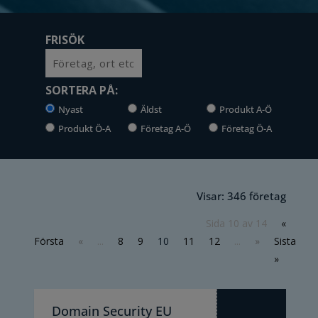
FRISÖK
Sök
SORTERA PÅ:
Nyast
Äldst
Produkt A-Ö
Produkt Ö-A
Företag A-Ö
Företag Ö-A
Visar: 346 företag
Sida 10 av 14
«
Första
«
...
8
9
10
11
12
...
»
Sista
»
Domain Security EU