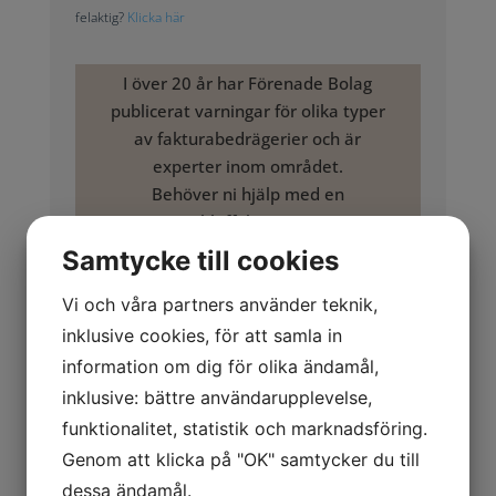
felaktig?
Klicka här
I över 20 år har Förenade Bolag
publicerat varningar för olika typer
av fakturabedrägerier och är
experter inom området.
Behöver ni hjälp med en
bluffaktura?
Kontakta oss:
Samtycke till cookies
tel: 020 503 503
Vi och våra partners använder teknik,
info@forenadebolag.se
inklusive cookies, för att samla in
information om dig för olika ändamål,
Allmänt om företaget
inklusive: bättre användarupplevelse,
Miljö & Kvalitet –
funktionalitet, statistik och marknadsföring.
Leverantörsregistret /
MKLEVREG
Genom att klicka på "OK" samtycker du till
dessa ändamål.
Du blir uppringd och instruerad att säga upp en