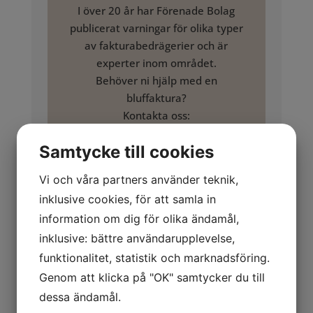
I över 20 år har Förenade Bolag
publicerat varningar för olika typer
av fakturabedrägerier och är
experter inom området.
Behöver ni hjälp med en
bluffaktura?
Kontakta oss:
tel: 020 503 503
Samtycke till cookies
info@forenadebolag.se
Vi och våra partners använder teknik,
Allmänt om företaget
inklusive cookies, för att samla in
Karriärpartners
information om dig för olika ändamål,
inklusive: bättre användarupplevelse,
Platsannons / rekryteringstjänst
funktionalitet, statistik och marknadsföring.
Rapporter om vilseledande försäljning
Genom att klicka på "OK" samtycker du till
Tidigare varningslistad betalningsmottagare
Kopplingar vidare till andra verksamheter
dessa ändamål.