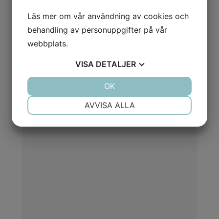
Läs mer om vår användning av cookies och
Bildalbum
behandling av personuppgifter på vår
(Klicka på bilderna för att visa dem i full storlek)
webbplats.
VISA
DETALJER
JA
NEJ
OK
JA
NEJ
NÖDVÄNDIG
INSTÄLLNINGAR
AVVISA ALLA
JA
NEJ
JA
NEJ
MARKNADSFÖRING
STATISTIK