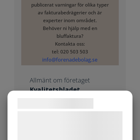
publicerat varningar för olika typer
av fakturabedrägerier och är
experter inom området.
Behöver ni hjälp med en
bluffaktura?
Kontakta oss:
tel: 020 503 503
info@forenadebolag.se
Allmänt om företaget
Kvalitetsbladet
Säljaren kontaktar dig om annonsering med mål
Samtykke til cookies
att få dig att avsluta tjänsten (som inte tidigare är
Vi og vores samarbejdspartnere bruger
beställd)
teknologier, herunder cookies, til at
Avslutet leder till accept, som i sin tur leder till
faktura om mycket höga belopp
indsamle oplysninger om dig til forskellige