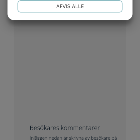
NØDVENDIGE
PRÆFERENCER
AFVIS ALLE
MARKETING
STATISTIK
Besökares kommentarer
Inläggen nedan är skrivna av besökare på