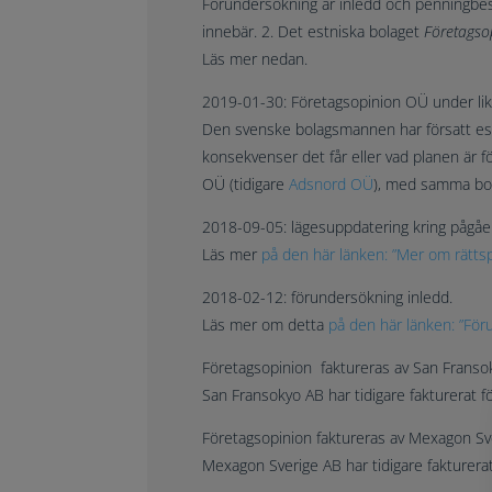
Förundersökning är inledd och penningbes
innebär. 2. Det estniska bolaget
Företagso
Läs mer nedan.
2019-01-30: Företagsopinion OÜ under likv
Den svenske bolagsmannen har försatt es
konsekvenser det får eller vad planen är 
OÜ
(tidigare
Adsnord OÜ
), med samma bo
2018-09-05: lägesuppdatering kring pågåe
Läs mer
på den här länken: ”Mer om rätts
2018-02-12: förundersökning inledd.
Läs mer om detta
på den här länken: ”För
Företagsopinion faktureras av San Fransok
San Fransokyo AB har tidigare fakturerat f
Företagsopinion faktureras av Mexagon Sve
Mexagon Sverige AB
har tidigare fakturera