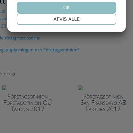
t fönster):
OK
ublicerad 2010-05-03
NØDVENDIGE
PRÆFERENCER
erad 2014-07-15
AFVIS ALLE
d 2017-07-26
e rättsprocesserna
MARKETING
STATISTIK
agsupplysningen och Företagsopinion?
 storlek)
Företagsopinion
Företagsopinion
Företagopinion OÜ
San Fransokyo AB
Talong 2017
Faktura 2017