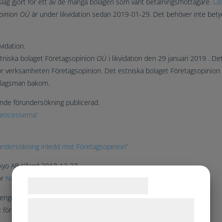
lag gjort för
ett av de många bolagen
som varit betalningsmottagare.
Lä
pinion OÜ
är under likvidation sedan 2019-01-29. Det behöver inte betyd
idation.
tniska bolaget
Företagsopinion
OÜ
i likvidation den 29 januari 2019 . Det
för verksamheten
Företagsopinion. Det estniska bolaget
Företagsopinio
lagsman bakom.
nde förundersökning publicerad.
processerna”
undersökning inledd mot Företagsopinion”
yo AB tillagd 2017-12-27.
ör
Nummerupplysningen
och
Bolagsupplysningen
.
Samtykke til cookies
rige AB tillagd 2017-11-28.
Vi og vores samarbejdspartnere bruger
t för
Nummerupplysningen
och kort därefter
Bolagsupplysningen
.
teknologier, herunder cookies, til at