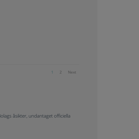
1
2
Next
ags åsikter, undantaget officiella