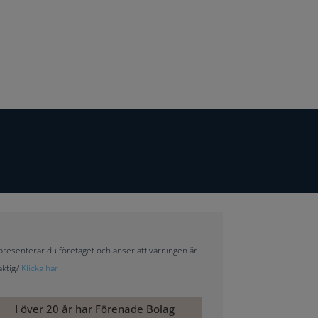
resenterar du företaget och anser att varningen är
aktig?
Klicka här
I över 20 år har Förenade Bolag