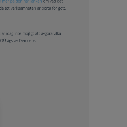
s mer på den här länken
om vad det
a att verksamheten är borta för gott.
 är idag inte möjligt att avgöra vilka
n OÜ
ägs av
Deinceps