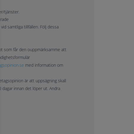
r/tjänster.
erade
id samtliga tillfällen. Följ dessa
något som får den ouppmärksamme att
yndighetsformulär
gsopinion.se
med information om
tagsopinion är att uppsägning skall
0 dagar innan det löper ut. Andra