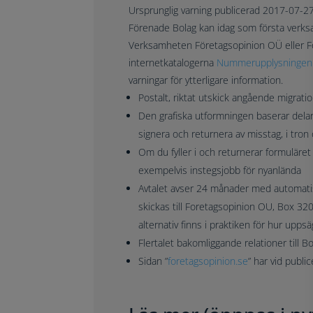
Ursprunglig varning publicerad 2017-07-27
Förenade Bolag kan idag som första verksa
Verksamheten
Företagsopinion OÜ eller 
internetkatalogerna
Nummerupplysningen
varningar för ytterligare information.
Postalt, riktat utskick angående migrati
Den grafiska utformningen baserar dela
signera och returnera av misstag, i tron
Om du fyller i och returnerar formuläre
exempelvis instegsjobb för nyanlända
Avtalet avser 24 månader med automatisk
skickas till Foretagsopinion OU, Box 320
alternativ finns i praktiken för hur upps
Flertalet bakomliggande relationer till
Sidan ”
foretagsopinion.se
” har vid publi