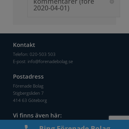
kommentarer (före
2020-04-01)
Kontakt
Telefon:
020-503 503
E-post:
info@forenadebolag.se
Postadress
Förenade Bolag
Stigbergsliden 7
414 63 Göteborg
Vi finns även här:
Facebook
Ring Förenade Bolag