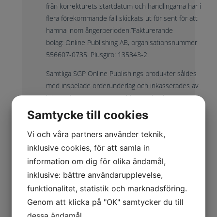
från korrekturets startdatum och handlingarna har i
flera förekommande fall skickats ut för sent för att
hamna inom ångerperioden.”Fakturerande
bolag: Online Publishing AB, organisationsnummer
556607-0735. Plusgiro: 135343-2.
Samtliga SGP Online Publishings produkter såldes
med inspelade orderunderlag och inkasserades av
inkassoföretaget Securo (tidigare Klavab), som även
regelbundet stämde företag i tingsrätten. Securo
Samtycke till cookies
tappade efter en tid tillståndet att bedriva
Vi och våra partners använder teknik,
inkassoverksamhet.
inklusive cookies, för att samla in
Bildalbum
information om dig för olika ändamål,
inklusive: bättre användarupplevelse,
(Klicka på bilderna för att visa dem i full storlek)
funktionalitet, statistik och marknadsföring.
Genom att klicka på "OK" samtycker du till
dessa ändamål.