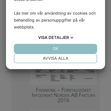
Läs mer om vår användning av cookies och
behandling av personuppgifter på vår
webbplats.
VISA
DETALJER
JA
NEJ
OK
JA
NEJ
NÖDVÄNDIG
INSTÄLLNINGAR
AVVISA ALLA
JA
NEJ
JA
NEJ
MARKNADSFÖRING
STATISTIK
Finnmobil – Företagssöket
Infodirekt Norden AB Faktura
2016