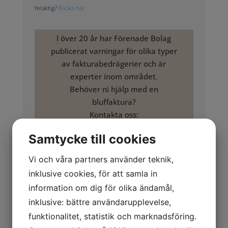
felaktig?
Klicka här
I över 20 år har Förenade Bolag
publicerat varningar för olika typer
av fakturabedrägerier och är
experter inom området.
Behöver ni hjälp med en
bluffaktura?
Kontakta oss:
tel: 020 503 503
Samtycke till cookies
info@forenadebolag.se
Vi och våra partners använder teknik,
Allmänt om företaget
inklusive cookies, för att samla in
Worldwide Media AB
information om dig för olika ändamål,
inklusive: bättre användarupplevelse,
World Wide Media Öresund är publicerade för
funktionalitet, statistik och marknadsföring.
vilseledande försäljning där man inleder samtalet