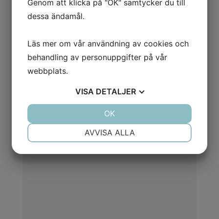
Genom att klicka på "OK" samtycker du till
med att hänvisa till ”Google-tjänsten”. Säljaren
dessa ändamål.
hänvisar även till tidigare ingånget avtal som
aldrig existerat.
Läs mer om vår användning av cookies och
Företaget arkiverat den 15 oktober 2012
behandling av personuppgifter på vår
webbplats.
Bildalbum
VISA
DETALJER
(Klicka på bilderna för att visa dem i full storlek)
JA
NEJ
OK
JA
NEJ
NÖDVÄNDIG
INSTÄLLNINGAR
AVVISA ALLA
JA
NEJ
JA
NEJ
MARKNADSFÖRING
STATISTIK