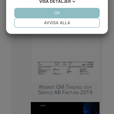
VISA
DETALJER
JA
NEJ
OK
JA
NEJ
NÖDVÄNDIG
INSTÄLLNINGAR
AVVISA ALLA
JA
NEJ
JA
NEJ
MARKNADSFÖRING
STATISTIK
Webnet GM Trading och
Service AB Faktura 2019