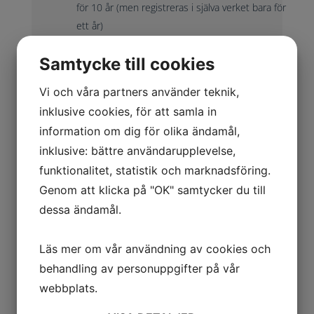
för 10 år (men registreras i själva verket bara för
ett år)
Hotet är påhittat, det finns alltså ingen som är
Samtycke till cookies
ute efter dina domäner som säljaren säger och
du är framförallt inte tvungen att boka upp dem
Vi och våra partners använder teknik,
till mycket hög kostnad genom Webnet
inklusive cookies, för att samla in
information om dig för olika ändamål,
inklusive: bättre användarupplevelse,
Företag/Produkt till Varningsarkivet den 22 oktober
funktionalitet, statistik och marknadsföring.
2021 på grund av konkurs.
Genom att klicka på "OK" samtycker du till
dessa ändamål.
Bildalbum
(Klicka på bilderna för att visa dem i full storlek)
Läs mer om vår användning av cookies och
behandling av personuppgifter på vår
webbplats.