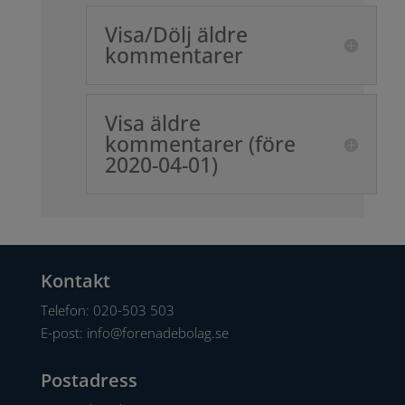
Visa/Dölj äldre
kommentarer
Visa äldre
kommentarer (före
2020-04-01)
Kontakt
Telefon:
020-503 503
E-post:
info@forenadebolag.se
Postadress