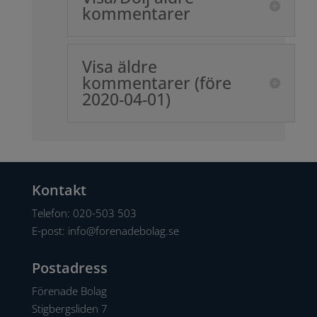
kommentarer
Visa äldre
kommentarer (före
2020-04-01)
Kontakt
Telefon:
020-503 503
E-post:
info@forenadebolag.se
Postadress
Förenade Bolag
Stigbergsliden 7