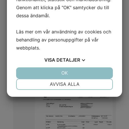
Genom att klicka på "OK" samtycker du till
dessa ändamål.
Läs mer om vår användning av cookies och
behandling av personuppgifter på vår
webbplats.
VISA
DETALJER
Sverigesbolag.se OHE Gruppen
JA
NEJ
OK
JA
NEJ
AB Faktura 2013
NÖDVÄNDIG
INSTÄLLNINGAR
AVVISA ALLA
JA
NEJ
JA
NEJ
MARKNADSFÖRING
STATISTIK