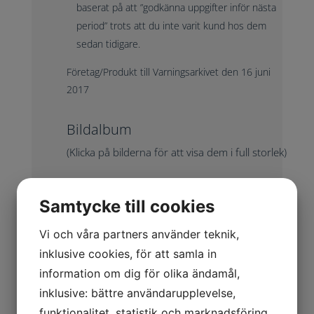
baserat på att ”godkänna uppgifter inför nästa
period” trots att du inte varit kund hos dem
sedan tidigare.
Företag/Produkt till Varningsarkivet den 16 juni
2017
Bildalbum
(Klicka på bilderna för att visa dem i full storlek)
Samtycke till cookies
Vi och våra partners använder teknik,
inklusive cookies, för att samla in
information om dig för olika ändamål,
inklusive: bättre användarupplevelse,
funktionalitet, statistik och marknadsföring.