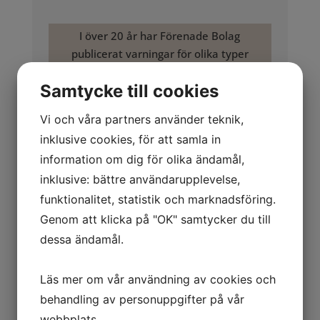
I över 20 år har Förenade Bolag
publicerat varningar för olika typer
av fakturabedrägerier och är
Samtycke till cookies
experter inom området.
Behöver ni hjälp med en
Vi och våra partners använder teknik,
bluffaktura?
inklusive cookies, för att samla in
Kontakta oss:
information om dig för olika ändamål,
tel: 020 503 503
info@forenadebolag.se
inklusive: bättre användarupplevelse,
funktionalitet, statistik och marknadsföring.
Genom att klicka på "OK" samtycker du till
Allmänt om företaget
dessa ändamål.
Svensk Webbreklam
Säljaren påstår att du haft ett tidigare
Läs mer om vår användning av cookies och
införande/samarbete med Svensk Webbreklam
behandling av personuppgifter på vår
Svensk Webbreklam fakturerar sedan för
webbplats.