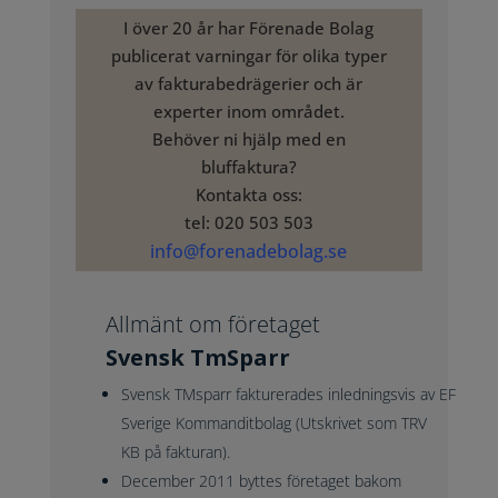
I över 20 år har Förenade Bolag
publicerat varningar för olika typer
av fakturabedrägerier och är
experter inom området.
Behöver ni hjälp med en
bluffaktura?
Kontakta oss:
tel: 020 503 503
info@forenadebolag.se
Allmänt om företaget
Svensk TmSparr
Svensk TMsparr
fakturerades inledningsvis av
EF
Sverige Kommanditbolag
(Utskrivet som
TRV
KB på fakturan).
December 2011 byttes företaget bakom