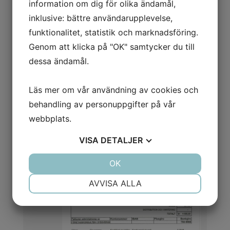
information om dig för olika ändamål,
Företag/Produkt till Varningsarkivet den 16 juni
inklusive: bättre användarupplevelse,
2017
funktionalitet, statistik och marknadsföring.
Genom att klicka på "OK" samtycker du till
Bildalbum
dessa ändamål.
(Klicka på bilderna för att visa dem i full storlek)
Läs mer om vår användning av cookies och
behandling av personuppgifter på vår
webbplats.
VISA
DETALJER
JA
NEJ
OK
JA
NEJ
NÖDVÄNDIG
INSTÄLLNINGAR
AVVISA ALLA
JA
NEJ
JA
NEJ
MARKNADSFÖRING
STATISTIK