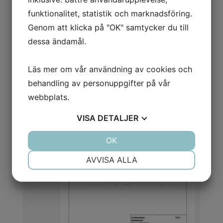
tel: 020 503 503
funktionalitet, statistik och marknadsföring.
info@forenadebolag.se
Genom att klicka på "OK" samtycker du till
dessa ändamål.
Bildalbum
(Klicka på bilderna för att visa dem i full storlek)
Läs mer om vår användning av cookies och
behandling av personuppgifter på vår
webbplats.
VISA
DETALJER
JA
NEJ
OK
JA
NEJ
NÖDVÄNDIG
INSTÄLLNINGAR
AVVISA ALLA
JA
NEJ
JA
NEJ
MARKNADSFÖRING
STATISTIK