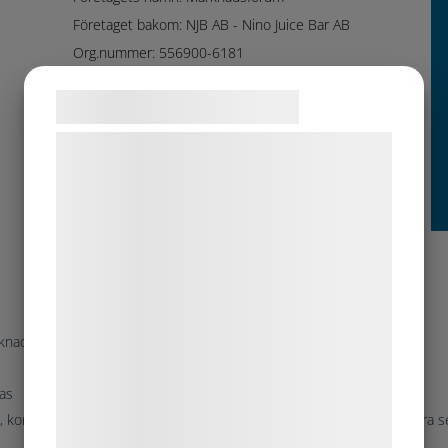
Företaget bakom: NJB AB - Nino Juice Bar AB
Org.nummer: 556900-6181
Telefonnummer:
Samtykke til cookies
Bankgiro: 5599-9791
Plusgiro:
Vi og vores samarbejdspartnere bruger
Övriga betaluppgifter:
teknologier, herunder cookies, til at
Hemsida:
indsamle oplysninger om dig til forskellige
formål, herunder: Tilpasning af annoncering,
bedre brugeroplevelse, funktionalitet,
statistik og marketing. Disse oplysninger
kan blive delt med annoncerings- og
analysepartnere, som kan kombinere dem
rknadsforum
med data, du tidligere har givet dem eller
tas
de har indsamlet gennem din brug af deres
korrekt namn är Nino Juice Bar AB och bolagets verksamhet ska vara ser
tjenester. Ved at klikke på 'OK' giver du