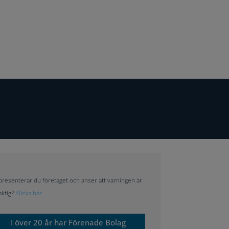
resenterar du företaget och anser att varningen är
aktig?
Klicka här
I över 20 år har Förenade Bolag