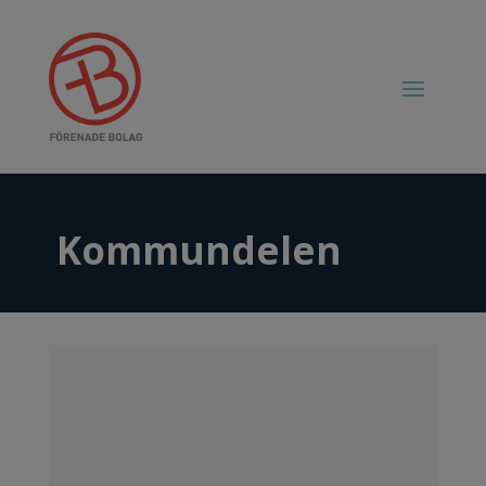
Kommundelen