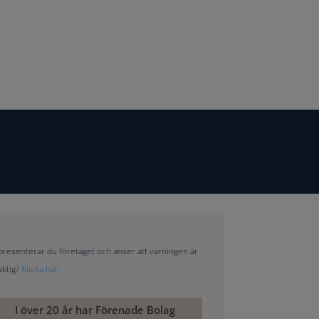
resenterar du företaget och anser att varningen är
aktig?
Klicka här
I över 20 år har Förenade Bolag