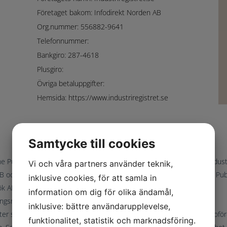
Företaget bakom: Infodirekt Norden AB
Org.nummer: 556882-9641
Telefonnummer:
Bankgiro: 287-4618
Plusgiro:
Övriga betaluppgifter:
Hemsida: https://www.industriregistret.se
Samtycke till cookies
e Publishing AB, som på industriregistret.se istället skrivs ut som
Indust
Vi och våra partners använder teknik,
AB
och organisationsnummer 556607-0735 – som går till SGP Online Publ
inklusive cookies, för att samla in
sök AB använder samma postbox.
information om dig för olika ändamål,
ngsmottagare ändrad till Infodirekt Norden AB
inklusive: bättre användarupplevelse,
ter såldes med inspelade orderunderlag och inkasserades av inkassoföre
funktionalitet, statistik och marknadsföring.