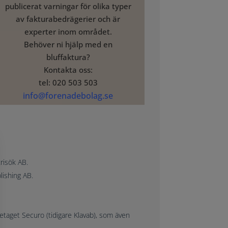
publicerat varningar för olika typer
av fakturabedrägerier och är
experter inom området.
Behöver ni hjälp med en
bluffaktura?
Kontakta oss:
tel: 020 503 503
info@forenadebolag.se
risök AB.
ishing AB.
taget Securo (tidigare Klavab), som även