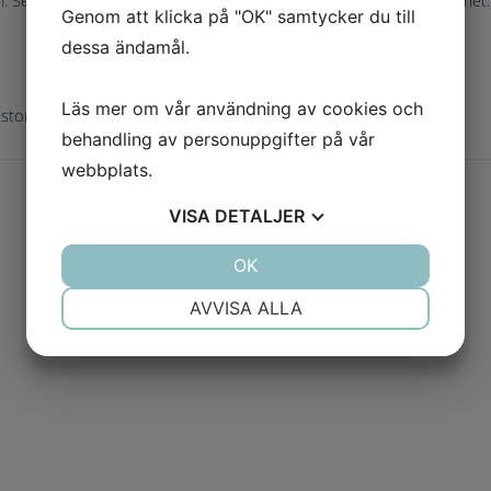
. Securo tappade efter en tid tillståndet att bedriva inkassoverksamhet.
Genom att klicka på "OK" samtycker du till
dessa ändamål.
Läs mer om vår användning av cookies och
 storlek)
behandling av personuppgifter på vår
webbplats.
VISA
DETALJER
JA
NEJ
OK
JA
NEJ
NÖDVÄNDIG
INSTÄLLNINGAR
AVVISA ALLA
JA
NEJ
JA
NEJ
MARKNADSFÖRING
STATISTIK