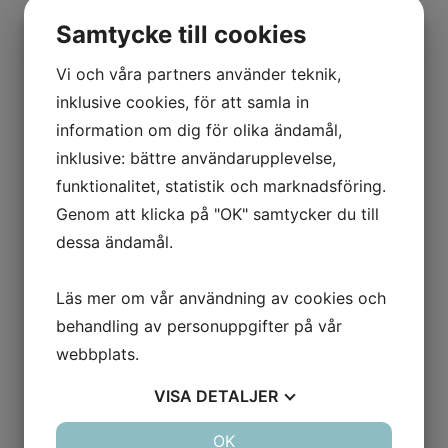
Fair Guide är en utländsk katalog med mycket
Samtycke till cookies
hög avgift. Returnera inga uppgifter. Talongen gick
ursprungligen från från Construct Data
Vi och våra partners använder teknik,
Publishers A.S och gäller införande/korrigering av
inklusive cookies, för att samla in
utländsk katalog
information om dig för olika ändamål,
(Fairguide.com eller Fairguide.me) som du
inklusive: bättre användarupplevelse,
sannolikt aldrig får valuta för. I exemplet säger
funktionalitet, statistik och marknadsföring.
formuläret 1271 Euro per år där en enda order
Genom att klicka på "OK" samtycker du till
tecknar upp dig på tre år totalt: drygt 40 000
dessa ändamål.
kronor.
Juli 2013: AVRON s.r.o ersätter Construct Data
Läs mer om vår användning av cookies och
Publishers A.S (SK2022742458)
behandling av personuppgifter på vår
Företag/Produkt till Varningsarkivet den 26 februari
webbplats.
2020
VISA
DETALJER
Bildalbum
JA
NEJ
OK
JA
NEJ