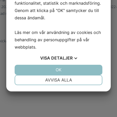
funktionalitet, statistik och marknadsföring.
ad 2020-08-06) och avregisterades för moms och som arbetsgivare 2022
Genom att klicka på "OK" samtycker du till
stad med produkterna Aktuellajobb.nu och Jobbaktuellt.com
dessa ändamål.
Läs mer om vår användning av cookies och
behandling av personuppgifter på vår
ckas ut parallellt
webbplats.
VISA
DETALJER
JA
NEJ
OK
JA
NEJ
NÖDVÄNDIG
INSTÄLLNINGAR
AVVISA ALLA
JA
NEJ
JA
NEJ
MARKNADSFÖRING
STATISTIK