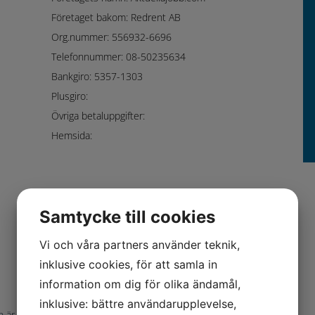
Företaget bakom: Redrent AB
Org.nummer: 556932-6696
Telefonnummer: 08-50235634
Bankgiro: 5357-1303
Plusgiro:
Övriga betaluppgifter:
Hemsida:
Samtycke till cookies
Vi och våra partners använder teknik,
inklusive cookies, för att samla in
information om dig för olika ändamål,
inklusive: bättre användarupplevelse,
h är en så kallad erbjudandefaktura