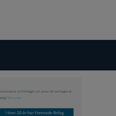
resenterar du företaget och anser att varningen är
aktig?
Klicka här
I över 20 år har Förenade Bolag