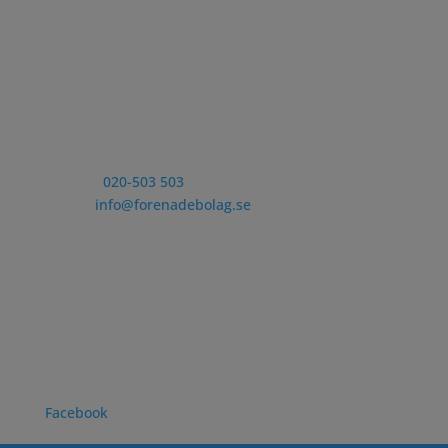
Kontakt
Telefon:
020-503 503
E-post:
info@forenadebolag.se
Postadress
Förenade Bolag
Stigbergsliden 7
414 63 Göteborg
Vi finns även här:
Facebook