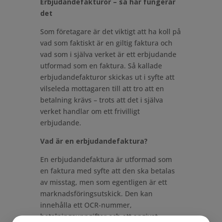
Erbjudandefakturor – så här fungerar
det
Som företagare är det viktigt att ha koll på
vad som faktiskt är en giltig faktura och
vad som i själva verket är ett erbjudande
utformad som en faktura. Så kallade
erbjudandefakturor skickas ut i syfte att
vilseleda mottagaren till att tro att en
betalning krävs – trots att det i själva
verket handlar om ett frivilligt
erbjudande.
Vad är en erbjudandefaktura?
En erbjudandefaktura är utformad som
en faktura med syfte att den ska betalas
av misstag, men som egentligen är ett
marknadsföringsutskick. Den kan
innehålla ett OCR-nummer,
betalningsuppgifter och ett angivet