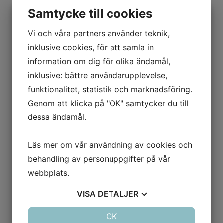
belopp – vilket skapar intrycket av att det
Samtycke till cookies
är något man måste betala. Det är dock
först i det finstilta som det framgår att det
Vi och våra partners använder teknik,
rör sig om ett erbjudande och att
inklusive cookies, för att samla in
betalning innebär att man tackar ja till
information om dig för olika ändamål,
något, ofta ett abonnemang eller en
publicering i ett företagsregister.
inklusive: bättre användarupplevelse,
Generellt kan ingenting hända med så
funktionalitet, statistik och marknadsföring.
kallade erbjudandefakturor, men om de
Genom att klicka på "OK" samtycker du till
betalas av misstag riskerar du att teckna
dessa ändamål.
ett löpande avtal som förlängs
automatiskt.
Läs mer om vår användning av cookies och
behandling av personuppgifter på vår
webbplats.
Så känner du igen en
VISA
DETALJER
erbjudandefaktura:
JA
NEJ
OK
JA
NEJ
Texten ”Detta är ett erbjudande” finns