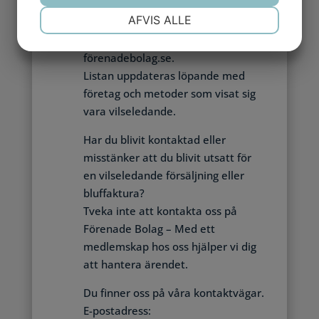
betalar en faktura från ett okänt
NØDVENDIGE
PRÆFERENCER
AFVIS ALLE
företag – sök upp företaget på
Varningslistan via
förenadebolag.se.
MARKETING
STATISTIK
Listan uppdateras löpande med
företag och metoder som visat sig
vara vilseledande.
Har du blivit kontaktad eller
misstänker att du blivit utsatt för
en vilseledande försäljning eller
bluffaktura?
Tveka inte att kontakta oss på
Förenade Bolag – Med ett
medlemskap hos oss hjälper vi dig
att hantera ärendet.
Du finner oss på våra kontaktvägar.
E-postadress: