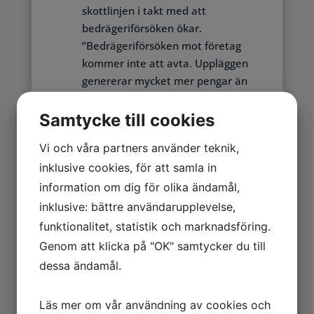
skottlinjen i takt med att
bedrägeriförsöken ökar.
”Bedrägeriförsöken mot företag
kommer inte att avta. Uppläggen
genererar mycket mer pengar än
bedrägeri mot privatpersoner”,
säger Lotta Mauritzson från
Samtycke till cookies
Polisens nationella
Vi och våra partners använder teknik,
bedrägericentum.
inklusive cookies, för att samla in
information om dig för olika ändamål,
inklusive: bättre användarupplevelse,
funktionalitet, statistik och marknadsföring.
Många företagare har redan blivit
Genom att klicka på "OK" samtycker du till
lurade av oseriösa aktörer. Ofta
dessa ändamål.
handlar det om telefonbedrägerier
där gärningspersoner försöker få
Läs mer om vår användning av cookies och