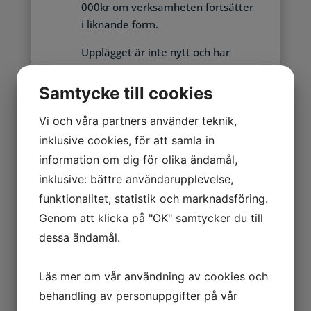
000kr om verksamheten fortsätter
i liknande form.
Upplägget är inte nytt och har
bedrivits i olika former de senaste
åren, med andra individer och
Samtycke till cookies
bolag i förgrunden. Vissa aktiva i
Vi och våra partners använder teknik,
skrivande stund. Relationer finns
till varningslistade personer och
inklusive cookies, för att samla in
bolag.
information om dig för olika ändamål,
inklusive: bättre användarupplevelse,
funktionalitet, statistik och marknadsföring.
Genom att klicka på "OK" samtycker du till
dessa ändamål.
Mer om nätverket bakom
Läs mer om vår användning av cookies och
siterna:
behandling av personuppgifter på vår
Mannen bakom Trafikenheten