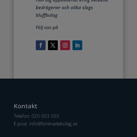
bedrägerier och olika slags
bluffbolag
Följ oss på
Kontakt
Telefon:
020-503 503
E-post:
info@forenadebolag.se