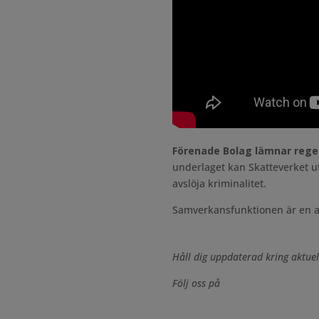
Förenade Bolag
lämnar rege
underlaget kan Skatteverket utf
avslöja kriminalitet.
Samverkansfunktionen är en av 
Håll dig uppdaterad kring aktuel
Följ oss på