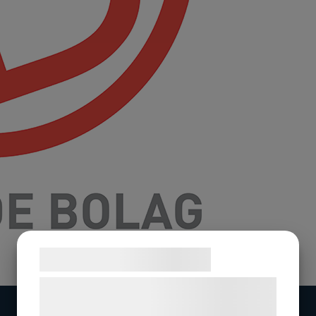
Samtykke til cookies
Vi og vores samarbejdspartnere bruger
teknologier, herunder cookies, til at