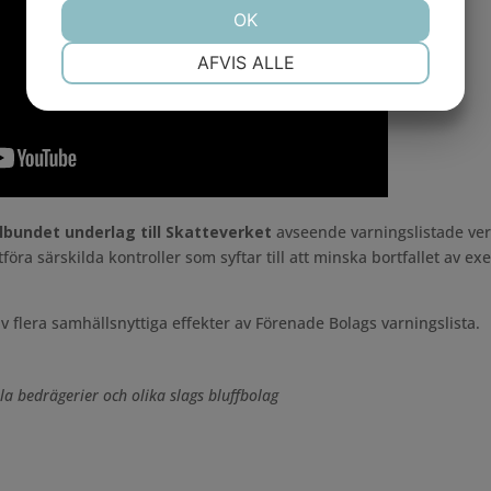
OK
NØDVENDIGE
PRÆFERENCER
AFVIS ALLE
MARKETING
STATISTIK
lbundet underlag till Skatteverket
avseende varningslistade ve
öra särskilda kontroller som syftar till att minska bortfallet av e
flera samhällsnyttiga effekter av Förenade Bolags varningslista.
la bedrägerier och olika slags bluffbolag