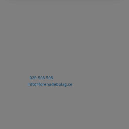
Kontakt
Telefon:
020-503 503
E-post:
info@forenadebolag.se
Postadress
Förenade Bolag
Stigbergsliden 7
414 63 Göteborg