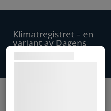
Klimatregistret – en
variant av Dagens
Klimat
Samtykke til cookies
Vi og vores samarbejdspartnere bruger
teknologier, herunder cookies, til at
indsamle oplysninger om dig til forskellige
formål, herunder: Tilpasning af annoncering,
bedre brugeroplevelse, funktionalitet,
statistik og marketing. Disse oplysninger
kan blive delt med annoncerings- og