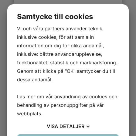
Kravbrev går nu ut från Entré
Samtycke till cookies
Hotels i Sverige AB.
Vi och våra partners använder teknik,
Enligt handlingarna skall kravet
inklusive cookies, för att samla in
avse en oreglerad faktura för
information om dig för olika ändamål,
hotellboende på Plaza Hotell i
inklusive: bättre användarupplevelse,
Örebro. Kontakta Förenade Bolag
för mer information.
funktionalitet, statistik och marknadsföring.
Genom att klicka på "OK" samtycker du till
dessa ändamål.
Håll dig uppdaterad kring aktuella
bedrägerier och olika slags
Läs mer om vår användning av cookies och
bluffbolag
behandling av personuppgifter på vår
webbplats.
Följ oss på
VISA
DETALJER