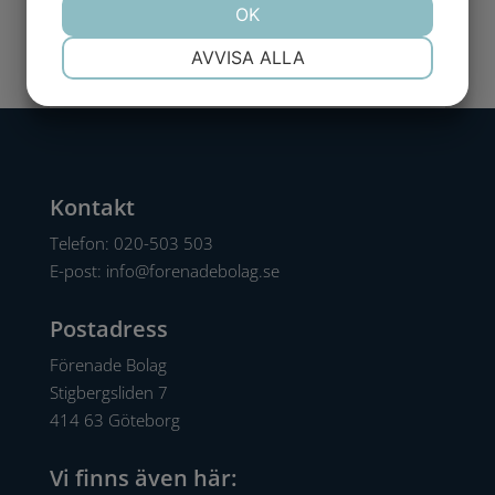
JA
NEJ
OK
JA
NEJ
NÖDVÄNDIG
INSTÄLLNINGAR
AVVISA ALLA
JA
NEJ
JA
NEJ
MARKNADSFÖRING
STATISTIK
Kontakt
Telefon:
020-503 503
E-post:
info@forenadebolag.se
Postadress
Förenade Bolag
Stigbergsliden 7
414 63 Göteborg
Vi finns även här: