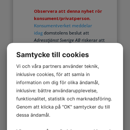
Observera att denna nyhet rör
konsument/privatperson.
Konsumentverket meddelar
idag
domstolens beslut att
Adresstjänst Sverige AB
riskerar att
betala upp till tre miljoner kronor i
Samtycke till cookies
veckan i vite om
verksamheten fortsätter påstå att
Vi och våra partners använder teknik,
man bland annat ”adressändrar
inklusive cookies, för att samla in
snabbt och enkelt” eller ”bevakar
information om dig för olika ändamål,
ändringar i folkbokföringen” – detta
inklusive: bättre användarupplevelse,
efter att
Konsumentombudsmannen väckt
funktionalitet, statistik och marknadsföring.
talan mot bolaget.
Genom att klicka på "OK" samtycker du till
dessa ändamål.
www.adresstjanst.se är justerad och
hänvisar till ”ombyggnad”