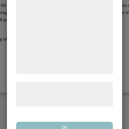
 för inblandning i Företagslansering Sverige AB, ett av bolage
formål, herunder: Tilpasning af annoncering,
etagen. Samtliga domar överklagades till hovrätten. En fjärde
bedre brugeroplevelse, funktionalitet,
 prövas i ett separat fall.
statistik og marketing. Disse oplysninger
kan blive delt med annoncerings- og
analysepartnere, som kan kombinere dem
g aktuella bedrägerier och olika slags bluffbolag
med data, du tidligere har givet dem eller
de har indsamlet gennem din brug af deres
tjenester. Ved at klikke på 'OK' giver du
samtykke til disse formål.
Læs mere om vores brug af cookies og
behandling af persondata på vores
hjemmeside.
OK