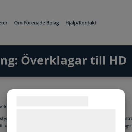
ter
Om Förenade Bolag
Hjälp/Kontakt
ng: Överklagar till HD
Samtykke til cookies
verklagas.
Vi og vores samarbejdspartnere bruger
 styrelsen för
Företagslansering Sverige AB
tilldelades skärpt str
teknologier, herunder cookies, til at
till utpressning) i hovrätten. Nu överklagar han domen till Hög
indsamle oplysninger om dig til forskellige