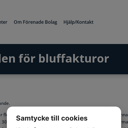
ter
Om Förenade Bolag
Hjälp/Kontakt
en för bluffakturor
ande.
 flera års tid skickat erbjudandefakturor avseende bland anna
Samtycke till cookies
 30-åringen har gått från att enbart använda sin enskilda firma