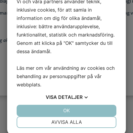
lag. Fakturorna avser förlängning av det tidigare (av misstag)
Vi och våra partners använder teknik,
inklusive cookies, för att samla in
i mannens verksamhet är
Stay Visible AB
, som Förenade Bolag va
information om dig för olika ändamål,
inklusive: bättre användarupplevelse,
funktionalitet, statistik och marknadsföring.
g aktuella bedrägerier och olika slags bluffbolag
Genom att klicka på "OK" samtycker du till
dessa ändamål.
Läs mer om vår användning av cookies och
behandling av personuppgifter på vår
webbplats.
VISA
DETALJER
JA
NEJ
OK
JA
NEJ
NÖDVÄNDIG
INSTÄLLNINGAR
AVVISA ALLA
JA
NEJ
JA
NEJ