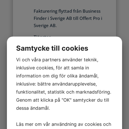
Fakturering flyttad från Business
Finder i Sverige AB till Offert Pro i
Sverige AB.
Tjänsten
Bolagssidan.se
faktureras nu
Samtycke till cookies
genom
Offert Pro i Sverige AB
istället för tidigare använda
Vi och våra partners använder teknik,
Business Finder i Sverige AB
, som
inklusive cookies, för att samla in
också står skrivet som företaget
information om dig för olika ändamål,
bakom tjänsten. De båda företagen
inklusive: bättre användarupplevelse,
drivs av samma bolagsman, den
funktionalitet, statistik och marknadsföring.
före detta ledamoten i
Genom att klicka på "OK" samtycker du till
varningslistade, omskrivna
dessa ändamål.
European Tenders / Svensk
Affärsförmedling / Bevaka
Upphandling.
Läs mer om vår användning av cookies och