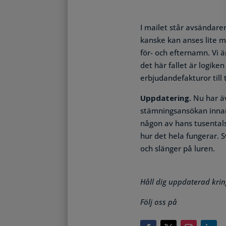
I mailet står avsändar
kanske kan anses lite m
för- och efternamn. Vi ä
det här fallet är logike
erbjudandefakturor till 
Uppdatering.
Nu har 
stämningsansökan innan
någon av hans tusentals
hur det hela fungerar. S
och slänger på luren.
Håll dig uppdaterad krin
Följ oss på