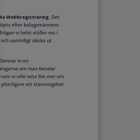
a Webbregistrering
. Det
döpts efter bolagsmännens
rågan vi helst ställer oss i
r och samtidigt skicka ut
 lämnar in en
 pengarna om man betalar
som vi ville veta lite mer om
l ytterligare ett stämningshot