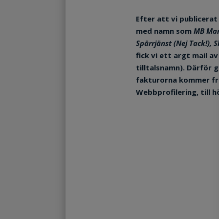
Efter att vi publicera
med namn som
MB Mar
Spärrjänst (Nej Tack!),
fick vi ett argt mail
tilltalsnamn). Därför 
fakturorna kommer från
Webbprofilering
, till