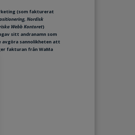
keting
(som fakturerat
sitionering, Nordisk
iska Webb Kontoret
)
ngav sitt andranamn som
re avgöra sannolikheten att
ger fakturan från
WaMa