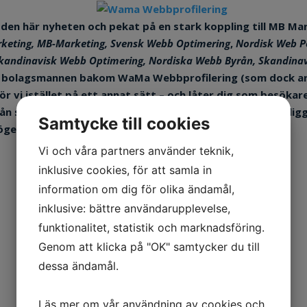
t den här nyheten och pekat på en stark koppling till
MB Mar
keting, MB-Marketing,
Svensk Webb Optimering
,
Nordisk Web Po
 Skandinavisk Webb Optimering, Nordiska Webb Byrån,
Skandinav
 av bolagsmannen bakom
WaMa Webbprofilering
(som dock a
gör vi istället på ett annat sätt – och låter dig som besöka
 samma källa. Se nedan för en jämförelse. Till vänster lig
Samtycke till cookies
 höger en av
MB Marketings
många namnbyten.
Vi och våra partners använder teknik,
inklusive cookies, för att samla in
information om dig för olika ändamål,
inklusive: bättre användarupplevelse,
Wama och Webbregistrering Sverige
funktionalitet, statistik och marknadsföring.
Genom att klicka på "OK" samtycker du till
dessa ändamål.
MaWa eller WaMa?
Läs mer om vår användning av cookies och