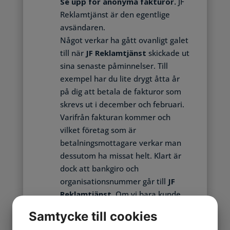
Se upp för anonyma fakturor.
JF
Reklamtjänst är den egentlige
avsändaren.
Något verkar ha gått ovanligt galet
till när
JF Reklamtjänst
skickade ut
sina senaste påminnelser. Till
exempel har du lite drygt åtta år
på dig att betala de fakturor som
skrevs ut i december och februari.
Varifrån fakturan kommer och
vilket företag som är
betalningsmottagare verkar man
dessutom ha missat helt. Klart är
dock att bankgiro och
organisationsnummer går till
JF
Reklamtjänst
. Om vi bara kunde
lista ut vad fakturorna avser…
Samtycke till cookies
Texten med hot om