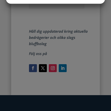
JA
NEJ
JA
NEJ
Påminnelse JF Reklamtjänst
MARKNADSFÖRING
STATISTIK
Håll dig uppdaterad kring aktuella
bedrägerier och olika slags
bluffbolag
Följ oss på