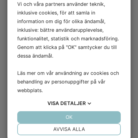
Vi och våra partners använder teknik,
”betalningsanmärkning”,
inklusive cookies, för att samla in
”utmätning” och
information om dig för olika ändamål,
”konkursanmodan” är i vanlig
ordning inget att bry sig om.
inklusive: bättre användarupplevelse,
funktionalitet, statistik och marknadsföring.
Genom att klicka på "OK" samtycker du till
dessa ändamål.
Läs mer om vår användning av cookies och
behandling av personuppgifter på vår
webbplats.
VISA
DETALJER
JA
NEJ
OK
JA
NEJ
NÖDVÄNDIG
INSTÄLLNINGAR
AVVISA ALLA